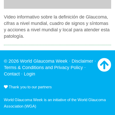
Video informativo sobre la definición de Glaucoma,
cifras a nivel mundial, cuadro de signos y síntomas
y acciones a nivel mundial y local para atender esta
patología.
© 2026 World Glaucoma Week ·
Disclaimer
·
Terms & Conditions and Privacy Policy
·
Contact
·
Login
Thank you to our partners
World Glaucoma Week is an initiative of the
World Glaucoma
Association
(WGA)