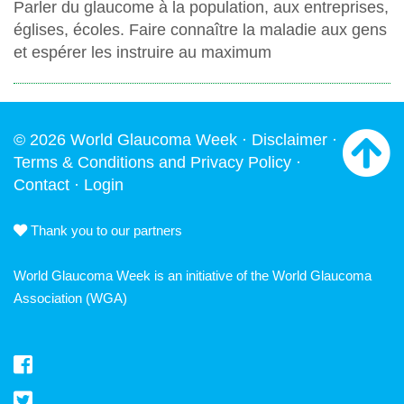
Parler du glaucome à la population, aux entreprises,
églises, écoles. Faire connaître la maladie aux gens
et espérer les instruire au maximum
© 2026 World Glaucoma Week ·
Disclaimer
·
Terms & Conditions and Privacy Policy
·
Contact
·
Login
Thank you to our partners
World Glaucoma Week is an initiative of the
World Glaucoma
Association
(WGA)