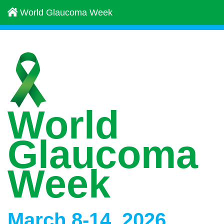
World Glaucoma Week
World
Glaucoma
Week
March 8-14, 2026