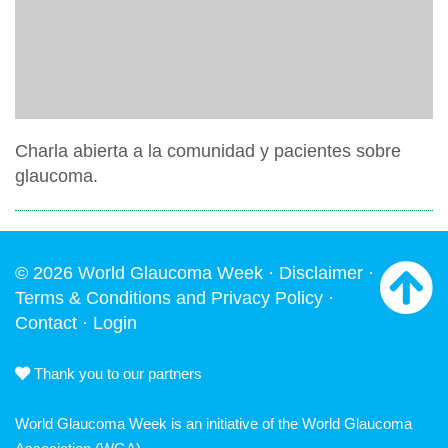
Charla abierta a la comunidad y pacientes sobre
glaucoma.
© 2026 World Glaucoma Week ·
Disclaimer
·
Terms & Conditions and Privacy Policy
·
Contact
·
Login
Thank you to our partners
World Glaucoma Week is an initiative of the
World Glaucoma